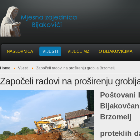
NASLOVNICA
VIJESTI
VIJEĆE MZ
O BIJAKOVIĆIMA
Home
Vijesti
Započeli radovi na proširenju groblja Brzomelj
Započeli radovi na proširenju groblj
Poštovani 
Bijakovčan
Brzomelj
proteklih d