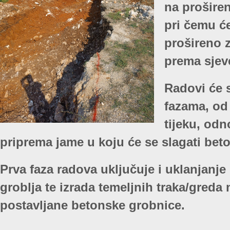
na proširen
pri čemu će
prošireno 
prema sjev
Radovi će s
fazama, od 
tijeku, odn
priprema jame u koju će se slagati bet
Prva faza radova uključuje i uklanjanje
groblja te izrada temeljnih traka/greda n
postavljane betonske grobnice.