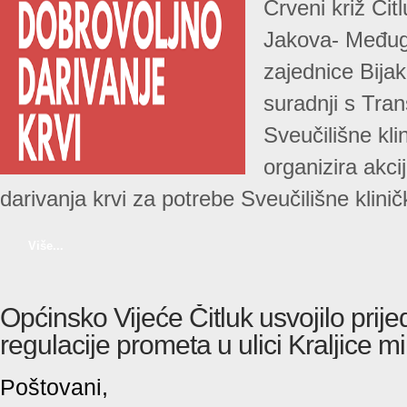
Crveni križ Čit
Jakova- Međug
zajednice Bijak
suradnji s Tran
Sveučilišne kli
organizira akci
darivanja krvi za potrebe Sveučilišne klini
Više...
Općinsko Vijeće Čitluk usvojilo prij
regulacije prometa u ulici Kraljice mi
Poštovani,