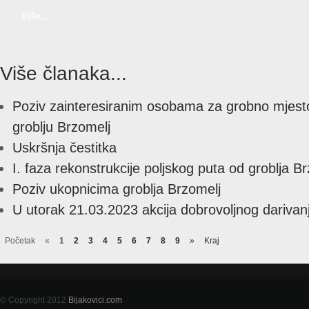
Više...
Više članaka...
Poziv zainteresiranim osobama za grobno mjesto
groblju Brzomelj
Uskršnja čestitka
I. faza rekonstrukcije poljskog puta od groblja B
Poziv ukopnicima groblja Brzomelj
U utorak 21.03.2023 akcija dobrovoljnog darivanj
Početak
«
1
2
3
4
5
6
7
8
9
»
Kraj
© Copyright 2012
Bijakovici.com