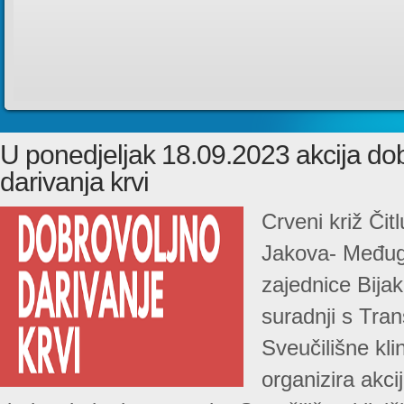
U ponedjeljak 18.09.2023 akcija do
darivanja krvi
Crveni križ Čit
Jakova- Međug
zajednice Bijak
suradnji s Tran
Sveučilišne kli
organizira akci