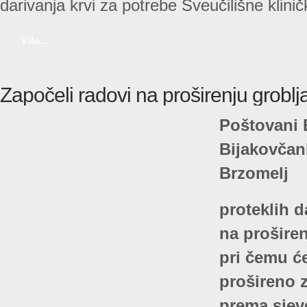
darivanja krvi za potrebe Sveučilišne klini
Više...
Započeli radovi na proširenju groblj
Poštovani 
Bijakovčan
Brzomelj
proteklih d
na proširen
pri čemu će
prošireno 
prema sjev