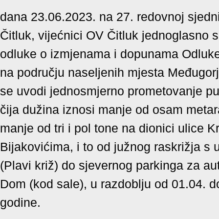
dana 23.06.2023. na 27. redovnoj sjedn
Čitluk, vijećnici OV Čitluk jednoglasno su
odluke o izmjenama i dopunama Odluke 
na području naseljenih mjesta Međugorje
se uvodi jednosmjerno prometovanje putn
čija dužina iznosi manje od osam metara
manje od tri i pol tone na dionici ulice K
Bijakovićima, i to od južnog raskrižja s
(Plavi križ) do sjevernog parkinga za au
Dom (kod sale), u razdoblju od 01.04. d
godine.