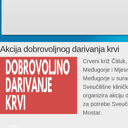
Akcija dobrovoljnog darivanja krvi
Crveni križ Čitluk
Međugorje i Mjesn
Međugorje u surad
Sveučilišne klinič
organizira akciju 
za potrebe Sveučil
Mostar.
Više...