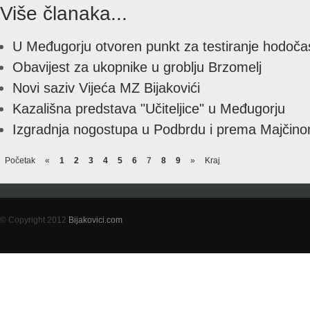
Više članaka...
U Međugorju otvoren punkt za testiranje hodoča
Obavijest za ukopnike u groblju Brzomelj
Novi saziv Vijeća MZ Bijakovići
Kazališna predstava "Učiteljice" u Međugorju
Izgradnja nogostupa u Podbrdu i prema Majčino
Početak
«
1
2
3
4
5
6
7
8
9
»
Kraj
© Copyright 2012
Bijakovici.com