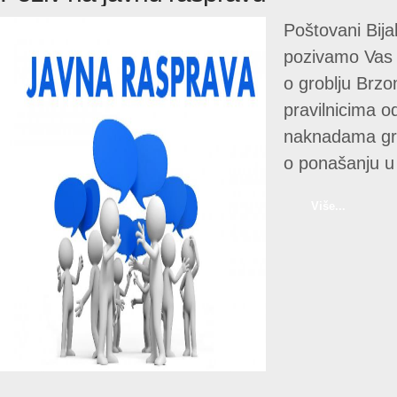
Poštovani Bija
pozivamo Vas 
o groblju Brzo
pravilnicima o
naknadama grob
o ponašanju u 
Više...