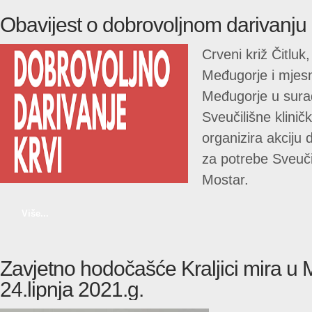
Obavijest o dobrovoljnom darivanju 
Crveni križ Čitluk
Međugorje i mjesn
Međugorje u surad
Sveučilišne klinič
organizira akciju 
za potrebe Sveučil
Mostar.
Više...
Zavjetno hodočašće Kraljici mira u
24.lipnja 2021.g.